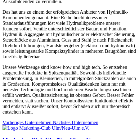
Auszubildenden zu vermitteln.
Das hat uns zu einem der erfolgreichen Anbieter von Hydraulik-
Komponenten gemacht. Eine Reihe hochinteressanter
Standardausführungen löst viele Hydraulikprobleme unserer
Kunden sofort. Ventile unterschiedlichster Bauart und Funktion,
Hydraulik-Aggregate mit hydraulischer oder elektrischer Steuerung,
Steuerblöcke aus Aluminium, Guss und Stahl je nach Pflichtenheft
Drehdurchführungen, Handsteuergeber (elektrisch und hydraulisch)
sowie leistungsstarke Kompaktzylinder in mehreren Baugrößen sind
kurzfristig lieferbar.
Unsere Werkzeuge sind know-how und high-tech. So entstehen
ausgereifte Produkte in Spitzenqualität. Sowohl als individuelle
Problemlösung, in Kleinserien, in mittelgroßen Stückzahlen als auch
in Großserien. Kompromissloses Qualitätsdenken kann nur mit
neuester Technologie und hochmodernen Bearbeitungsmaschinen
erfüllt werden. Qualitätssicherung ist oberstes Gebot. Besser Fehler
vermeiden, statt suchen. Unser Kontrollsystem funktioniert effektiv
und entlarvt Ausreißer sofort, bevor Schaden auch nur theoretisch
entstehen kann.
Vorheriges Unternehmen
Nächstes Unternehmen