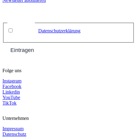
Newsletter abonnieren
Name
Email
*
Datenschutz
*
Ich habe die
Datenschutzerklärung
zur Kenntnis
genommen.
Eintragen
Folge uns
Instagram
Facebook
Linkedin
YouTube
TikTok
Unternehmen
Impressum
Datenschutz